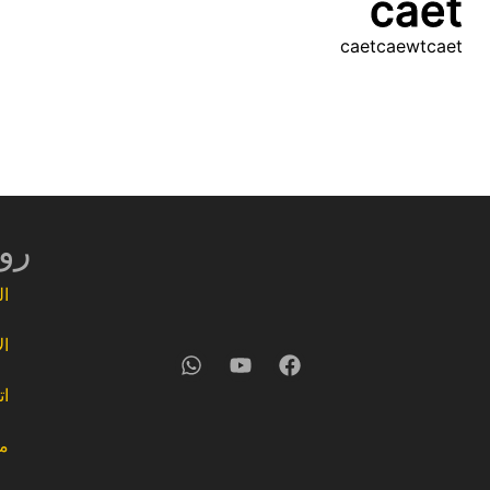
caet
caetcaewtcaet
رو
ال
ال
ات
مك