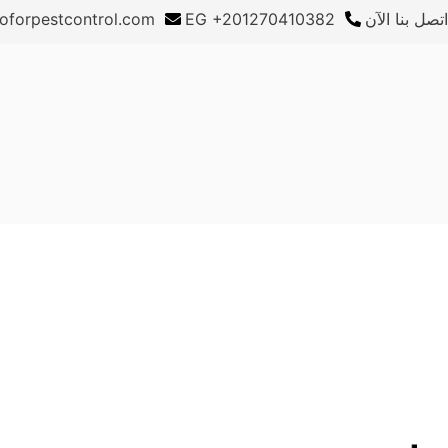
اتصل بنا الآن
EG +201270410382
oforpestcontrol.com