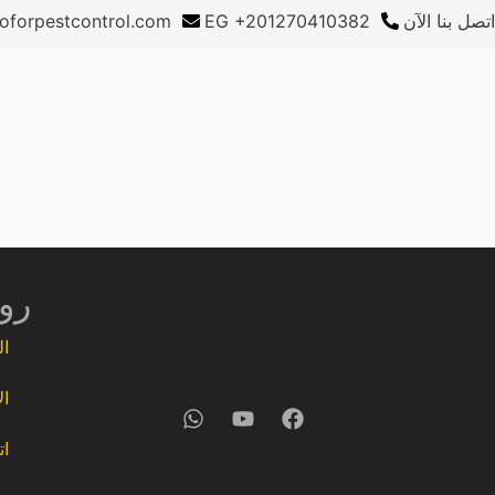
اتصل بنا الآن
EG +201270410382
oforpestcontrol.com
رو
ال
ال
ات