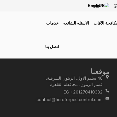
English
كافحة الآفات
الاسئله الشائعه
خدمات
اتصل بنا
موقعنا
48 سليم الاول، الزيتون الشرقية،
قسم الزيتون، محافظة القاهرة‬
EG +201270410382
contact@heroforpestcontrol.com